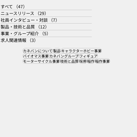
すべて
（47）
47件の記事
ニュースリリース
（29）
29件の記事
社員インタビュー・対談
（7）
7件の記事
製品・技術と品質
（12）
12件の記事
事業・グループ紹介
（5）
5件の記事
求人関連情報
（3）
3件の記事
カネバンについて
製品
キャラクターホビー事業
バイオマス事業
カネバングループ
フィギュア
モーターサイクル事業
技術と品質
採用
稲作
稲作事業