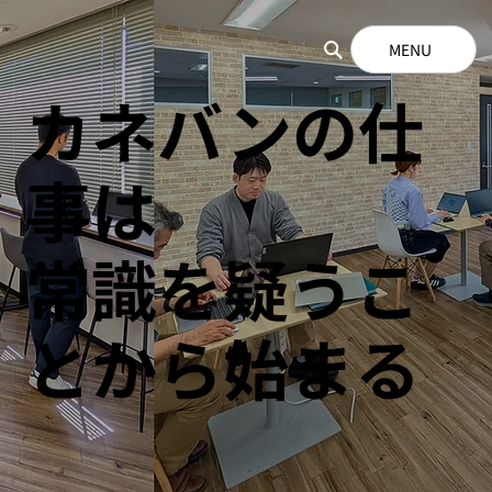
MENU
カネバンの仕
事は
常識を疑うこ
とから始まる